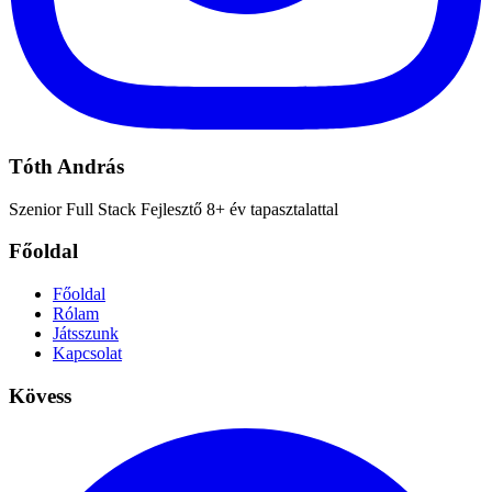
Tóth András
Szenior Full Stack Fejlesztő 8+ év tapasztalattal
Főoldal
Főoldal
Rólam
Játsszunk
Kapcsolat
Kövess