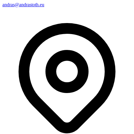
andras@andrastoth.eu