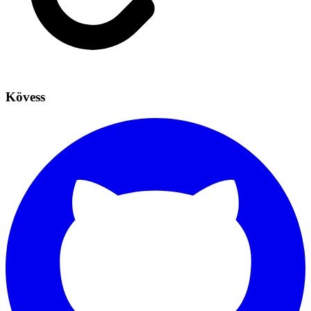
Kövess